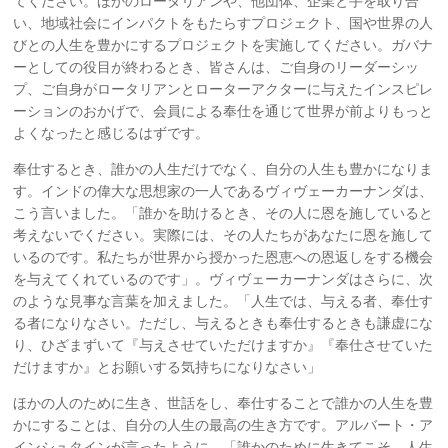
てください。ほかのロータリアンや、他団体、企業と手を取り合
い、地域社会にインパクトをもたらすプロジェクト、国や世界の人
びとの人生を豊かにするプロジェクトを実施してください。ガバナ
ーとしての役目が終わるとき、皆さんは、ご自身のリーダーシッ
プ、ご自身がロータリアンとローターアクターに与えたインスピレ
ーションのおかげで、会員による奉仕を通じて世界が前よりもっと
よくなったと感じるはずです。
奉仕するとき、誰かの人生だけでなく、自分の人生も豊かになりま
す。インドの偉大な思想家の一人であるヴィヴェーカーナンダは、
こう言いました。「誰かを助けるとき、その人に恩を施していると
考えないでください。実際には、その人たちがあなたに恩を施して
いるのです。私たちが世界から授かった恩恵への恩返しをする機会
を与えてくれているのです」。ヴィヴェーカーナンダはさらに、次
のような見事な言葉を加えました。「人生では、与える者、奉仕す
る者になりなさい。ただし、与えるときも奉仕するときも謙虚にな
り、ひざまずいて『与えさせていただけますか』『奉仕させていた
だけますか』とお願いする気持ちになりなさい」
ほかの人のために生き、世話をし、奉仕することで誰かの人生を豊
かにすることは、自分の人生の最高の生き方です。アルバート・ア
インシュタインが言ったように、「誰かのために生きてこそ、人生