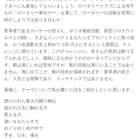
クターにも参加してもらいましょう。ロータリークラブによる何千
もの「ロータリー奉仕デー」を通じて、ロータリーの活動を世界に
紹介しようではありませんか。
変革者であるガバナーの皆さん、ポリオ根絶活動、新型コロナウイ
ルスとの闘い、大きなインパクトをもたらすプロジェクトに取り組
み、かつ会員数を史上初めて 130 万人にするという課題は、チャ
レンジに満ちています。このチャレンジに、皆さんの意欲は駆り立
てられるでしょう。挑戦に立ち向かうのがロータリアンだからで
す。船は港にいれば安全ですが、船の目的は港にいることではあり
ません。海に出てこそ、船の目的が成就されます。変革者の皆さ
ん、人生とは冒険であり、メンテナンスではありません。
最後に、テーマについて私が書いた詩をご紹介したいと思います。
授けられた最大の贈り物は
誰かの人生に触れる力
変える力
違いをもたらす力
めぐりゆく命の中で
手を、心を、魂を