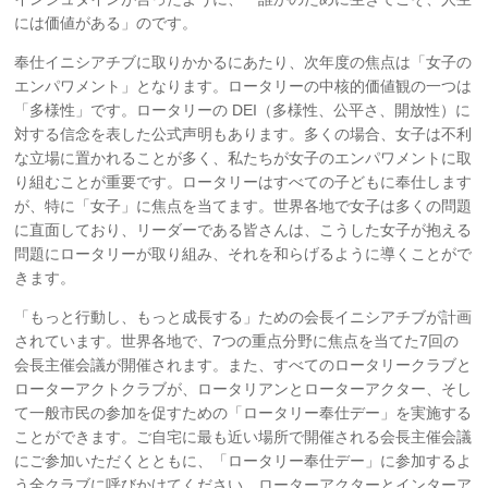
には価値がある」のです。
奉仕イニシアチブに取りかかるにあたり、次年度の焦点は「女子の
エンパワメント」となります。ロータリーの中核的価値観の一つは
「多様性」です。ロータリーの DEI（多様性、公平さ、開放性）に
対する信念を表した公式声明もあります。多くの場合、女子は不利
な立場に置かれることが多く、私たちが女子のエンパワメントに取
り組むことが重要です。ロータリーはすべての子どもに奉仕します
が、特に「女子」に焦点を当てます。世界各地で女子は多くの問題
に直面しており、リーダーである皆さんは、こうした女子が抱える
問題にロータリーが取り組み、それを和らげるように導くことがで
きます。
「もっと行動し、もっと成長する」ための会長イニシアチブが計画
されています。世界各地で、7つの重点分野に焦点を当てた7回の
会長主催会議が開催されます。また、すべてのロータリークラブと
ローターアクトクラブが、ロータリアンとローターアクター、そし
て一般市民の参加を促すための「ロータリー奉仕デー」を実施する
ことができます。ご自宅に最も近い場所で開催される会長主催会議
にご参加いただくとともに、「ロータリー奉仕デー」に参加するよ
う全クラブに呼びかけてください。ローターアクターとインターア