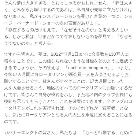
そんな夢は大きすぎる、とおっしゃるかもしれません。「夢は大き
く」と私からお願いするのであれば、私自身が先頭に立たなければ
なりません。私がインスピレーションを受けた言葉の一つに、ジョ
ージ・バーナード・ショーの次の言葉があります。
「存在するものだけを見て、『なぜそうなのか』と考える人もい
る。しかし私は、いまだかつて存在しないものを夢見て、『なぜそ
うでないのか』と考える」
ですから皆さん、夢は、2022年7月1日までに会員数を130万人に
増やすことです。この信じられないような目標をどのように達成で
きるでしょうか。その答えは、「each one, bring one」、つまり、
今後17カ月間に各ロータリアンが新会員一人を入会させるようお
願いすることです。皆さんがすべきことは、17カ月間にたった一
人を入会させるよう、地区のすべてのロータリアンにお願いするだ
けです。皆さんご自身が模範を示し、また地区内のクラブ会長にも
模範を示してもらうことで、これを確実にできます。全クラブのロ
ータリアンがこれを実行すれば、そのそれぞれが「変革者」とな
り、新たにロータリアンとなる人の人生を永遠に変えることになる
のです。
ガバナーエレクトの皆さん、私たちは、「もっと行動する」ために