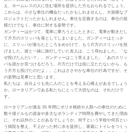
え、ホームレスの人に住む場所を提供した方もおられるでしょう。
これらは、小さな奉仕の機会だったかもしれませんし、大規模なプ
ロジェクトだったかもしれません。奉仕を定義するのは、奉仕の規
模だけでなく、奉仕に対する姿勢です。
ガンディーはかつて、電車に乗ろうとしたときに、電車が動きだし
て片方のスリッパを落としてしまいました。ガンディーはとっさ
に、スリッパが落ちたところをめがけて、もう片方のスリッパを投
げました。彼と一緒に旅行していた友人は、こう尋ねました。「な
ぜ投げたんだい？」。ガンディーはこう答えました。「あのスリッ
パを誰かが見つけるだろう。片方だけでは役に立たたないから、も
う片方も投げたのだよ」。これはささやかな奉仕の行為ですが、そ
の姿勢は見事だと思います。
私たちは、自分よりも先に人のことを考える心構えがあるでしょう
か。ロータリアンである私たちにとって大切なのは、それだけで
す。
ロータリアンが過去 35 年間にポリオ根絶や人類への奉仕のために
数十億ドルもの資金や多大なボランティア時間を費やしてきた理由
に、それ以外のことがあるでしょうか。何千という学校や何百とい
う病院を整え、干上がった村に水を提供し、家庭にトイレをつくっ