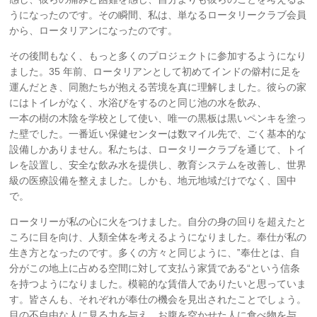
うになったのです。その瞬間、私は、単なるロータリークラブ会員
から、ロータリアンになったのです。
その後間もなく、もっと多くのプロジェクトに参加するようになり
ました。35 年前、ロータリアンとして初めてインドの僻村に足を
運んだとき、同胞たちが抱える苦境を真に理解しました。彼らの家
にはトイレがなく、水浴びをするのと同じ池の水を飲み、
一本の樹の木陰を学校として使い、唯一の黒板は黒いペンキを塗っ
た壁でした。一番近い保健センターは数マイル先で、ごく基本的な
設備しかありません。私たちは、ロータリークラブを通じて、トイ
レを設置し、安全な飲み水を提供し、教育システムを改善し、世界
級の医療設備を整えました。しかも、地元地域だけでなく、国中
で。
ロータリーが私の心に火をつけました。自分の身の回りを超えたと
ころに目を向け、人類全体を考えるようになりました。奉仕が私の
生き方となったのです。多くの方々と同じように、‟奉仕とは、自
分がこの地上に占める空間に対して支払う家賃である“という信条
を持つようになりました。模範的な賃借人でありたいと思っていま
す。皆さんも、それぞれが奉仕の機会を見出されたことでしょう。
目の不自由な人に見る力を与え、お腹を空かせた人に食べ物を与