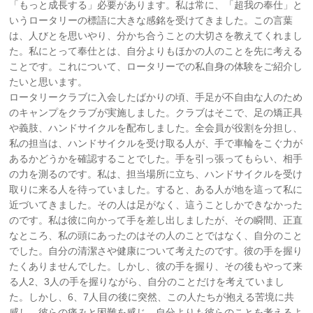
「もっと成長する」必要があります。私は常に、「超我の奉仕」と
いうロータリーの標語に大きな感銘を受けてきました。この言葉
は、人びとを思いやり、分かち合うことの大切さを教えてくれまし
た。私にとって奉仕とは、自分よりもほかの人のことを先に考える
ことです。これについて、ロータリーでの私自身の体験をご紹介し
たいと思います。
ロータリークラブに入会したばかりの頃、手足が不自由な人のため
のキャンプをクラブが実施しました。クラブはそこで、足の矯正具
や義肢、ハンドサイクルを配布しました。全会員が役割を分担し、
私の担当は、ハンドサイクルを受け取る人が、手で車輪をこぐ力が
あるかどうかを確認することでした。手を引っ張ってもらい、相手
の力を測るのです。私は、担当場所に立ち、ハンドサイクルを受け
取りに来る人を待っていました。すると、ある人が地を這って私に
近づいてきました。その人は足がなく、這うことしかできなかった
のです。私は彼に向かって手を差し出しましたが、その瞬間、正直
なところ、私の頭にあったのはその人のことではなく、自分のこと
でした。自分の清潔さや健康について考えたのです。彼の手を握り
たくありませんでした。しかし、彼の手を握り、その後もやって来
る人2、3人の手を握りながら、自分のことだけを考えていまし
た。しかし、6、7人目の後に突然、この人たちが抱える苦境に共
感し、彼らの痛みと困難を感じ、自分よりも彼らのことを考えるよ