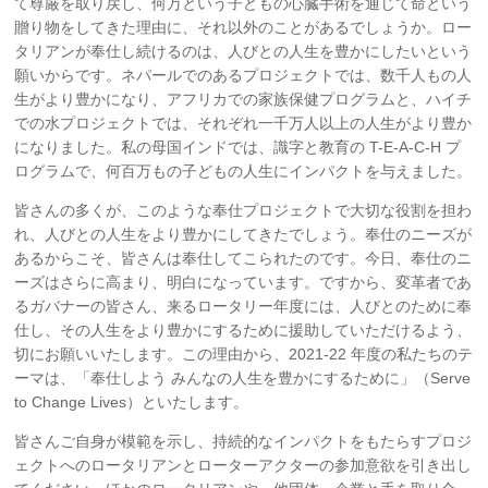
て尊厳を取り戻し、何万という子どもの心臓手術を通じて命という
贈り物をしてきた理由に、それ以外のことがあるでしょうか。ロー
タリアンが奉仕し続けるのは、人びとの人生を豊かにしたいという
願いからです。ネパールでのあるプロジェクトでは、数千人もの人
生がより豊かになり、アフリカでの家族保健プログラムと、ハイチ
での水プロジェクトでは、それぞれ一千万人以上の人生がより豊か
になりました。私の母国インドでは、識字と教育の T-E-A-C-H プ
ログラムで、何百万もの子どもの人生にインパクトを与えました。
皆さんの多くが、このような奉仕プロジェクトで大切な役割を担わ
れ、人びとの人生をより豊かにしてきたでしょう。奉仕のニーズが
あるからこそ、皆さんは奉仕してこられたのです。今日、奉仕のニ
ーズはさらに高まり、明白になっています。ですから、変革者であ
るガバナーの皆さん、来るロータリー年度には、人びとのために奉
仕し、その人生をより豊かにするために援助していただけるよう、
切にお願いいたします。この理由から、2021-22 年度の私たちのテ
ーマは、「奉仕しよう みんなの人生を豊かにするために」（Serve
to Change Lives）といたします。
皆さんご自身が模範を示し、持続的なインパクトをもたらすプロジ
ェクトへのロータリアンとローターアクターの参加意欲を引き出し