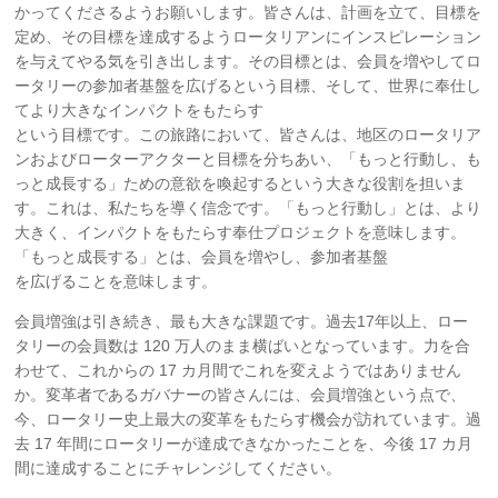
かってくださるようお願いします。皆さんは、計画を立て、目標を
定め、その目標を達成するようロータリアンにインスピレーション
を与えてやる気を引き出します。その目標とは、会員を増やしてロ
ータリーの参加者基盤を広げるという目標、そして、世界に奉仕し
てより大きなインパクトをもたらす
という目標です。この旅路において、皆さんは、地区のロータリア
ンおよびローターアクターと目標を分ちあい、「もっと行動し、も
っと成長する」ための意欲を喚起するという大きな役割を担いま
す。これは、私たちを導く信念です。「もっと行動し」とは、より
大きく、インパクトをもたらす奉仕プロジェクトを意味します。
「もっと成長する」とは、会員を増やし、参加者基盤
を広げることを意味します。
会員増強は引き続き、最も大きな課題です。過去17年以上、ロー
タリーの会員数は 120 万人のまま横ばいとなっています。力を合
わせて、これからの 17 カ月間でこれを変えようではありません
か。変革者であるガバナーの皆さんには、会員増強という点で、
今、ロータリー史上最大の変革をもたらす機会が訪れています。過
去 17 年間にロータリーが達成できなかったことを、今後 17 カ月
間に達成することにチャレンジしてください。